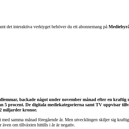
06 samt det interaktiva verktyget behöver du ett abonnemang på
Mediebyr
edlemmar, backade något under november månad efter en kraftig
ästan 5 procent. De digitala mediekategorierna samt TV uppvisar t
2 miljarder kronor.
ed samma månad föregående år. Men utvecklingen skiljer sig kraftigt åt 
ven om tillväxten hittills i år är negativ.