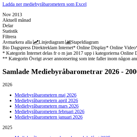
Ladda ner mediebyråbarometern som Excel
Nov 2013
Aktuell månad
Delar
Statistik
Filtrera
Avmarkera alla
Linjediagram
Stapeldiagram
Bio
Dagspress
Direktreklam
Internet*
Online Display*
Online Video
* Kategorin Internet delas fr o m jan 2017 upp i kategorierna Online
** Kategorin Övrigt avser annonsering som inte faller inom någon an
Samlade
Mediebyråbarometrar 2026 - 200
2026
Mediebyråbarometern maj 2026
Mediebyråbarometern april 2026
Mediebyråbarometern mars 2026
Mediebyråbarometern februari 2026
Mediebyråbarometern januari 2026
2025