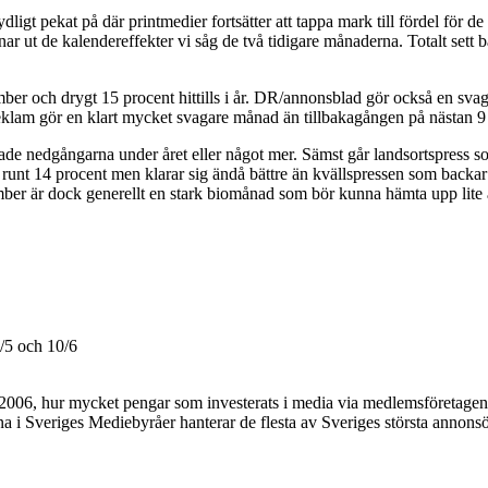
dligt pekat på där printmedier fortsätter att tappa mark till fördel för 
r ut de kalendereffekter vi såg de två tidigare månaderna. Totalt sett bac
ember och drygt 15 procent hittills i år. DR/annonsblad gör också en sva
reklam gör en klart mycket svagare månad än tillbakagången på nästan 9 pr
rade nedgångarna under året eller något mer. Sämst går landsortspress 
acka runt 14 procent men klarar sig ändå bättre än kvällspressen som ba
ember är dock generellt en stark biomånad som bör kunna hämta upp li
/5 och 10/6
2006, hur mycket pengar som investerats i media via medlemsföretagen.
i Sveriges Mediebyråer hanterar de flesta av Sveriges största annonsö