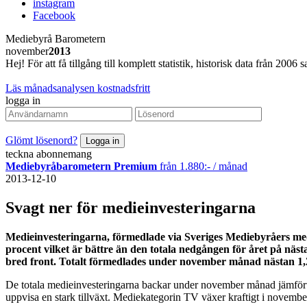
instagram
Facebook
Mediebyrå Barometern
november
2013
Hej! För att få tillgång till komplett statistik, historisk data från 20
Läs månadsanalysen kostnadsfritt
logga in
Glömt lösenord?
teckna abonnemang
Mediebyråbarometern Premium
från 1.880:- / månad
2013-12-10
Svagt ner för medieinvesteringarna
Medieinvesteringarna, förmedlade via Sveriges Mediebyråers m
procent vilket är bättre än den totala nedgången för året på n
bred front. Totalt förmedlades under november månad nästan 1,
De totala medieinvesteringarna backar under november månad jämfört m
uppvisa en stark tillväxt. Mediekategorin TV växer kraftigt i november ä