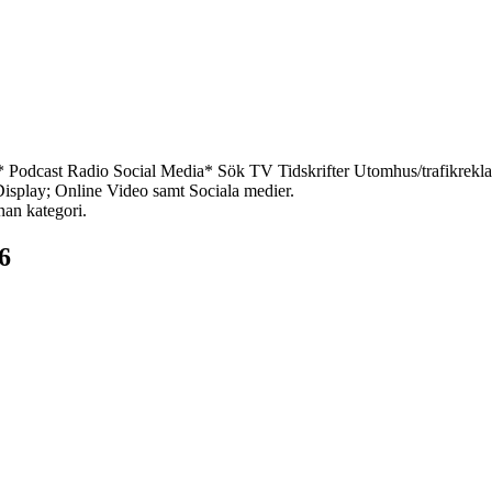
*
Podcast
Radio
Social Media*
Sök
TV
Tidskrifter
Utomhus/trafikrekl
 Display; Online Video samt Sociala medier.
nan kategori.
6