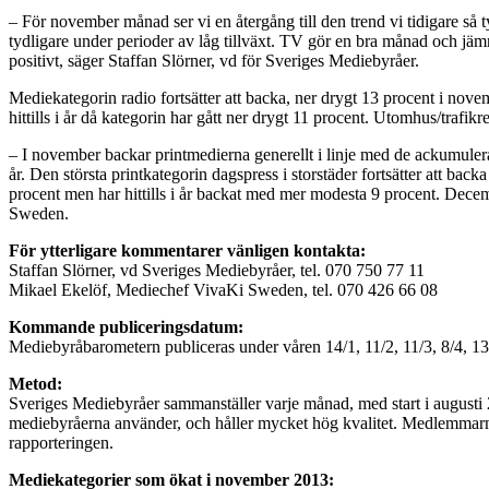
– För november månad ser vi en återgång till den trend vi tidigare så ty
tydligare under perioder av låg tillväxt. TV gör en bra månad och jämna
positivt, säger Staffan Slörner, vd för Sveriges Mediebyråer.
Mediekategorin radio fortsätter att backa, ner drygt 13 procent i nov
hittills i år då kategorin har gått ner drygt 11 procent. Utomhus/trafik
– I november backar printmedierna generellt i linje med de ackumule
år. Den största printkategorin dagspress i storstäder fortsätter att b
procent men har hittills i år backat med mer modesta 9 procent. Dec
Sweden.
För ytterligare kommentarer vänligen kontakta:
Staffan Slörner, vd Sveriges Mediebyråer, tel. 070 750 77 11
Mikael Ekelöf, Mediechef VivaKi Sweden, tel. 070 426 66 08
Kommande publiceringsdatum:
Mediebyråbarometern publiceras under våren 14/1, 11/2, 11/3, 8/4, 13
Metod:
Sveriges Mediebyråer sammanställer varje månad, med start i augusti 
mediebyråerna använder, och håller mycket hög kvalitet. Medlemmarna 
rapporteringen.
Mediekategorier som ökat i november 2013: