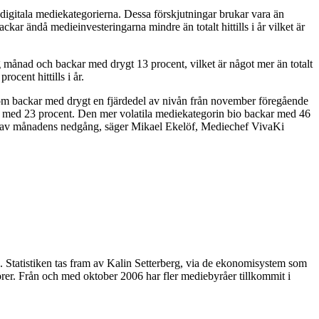
de digitala mediekategorierna. Dessa förskjutningar brukar vara än
kar ändå medieinvesteringarna mindre än totalt hittills i år vilket är
g månad och backar med drygt 13 procent, vilket är något mer än totalt
ocent hittills i år.
som backar med drygt en fjärdedel av nivån från november föregående
ckar med 23 procent. Den mer volatila mediekategorin bio backar med 46
te av månadens nedgång, säger Mikael Ekelöf, Mediechef VivaKi
 Statistiken tas fram av Kalin Setterberg, via de ekonomisystem som
rer. Från och med oktober 2006 har fler mediebyråer tillkommit i