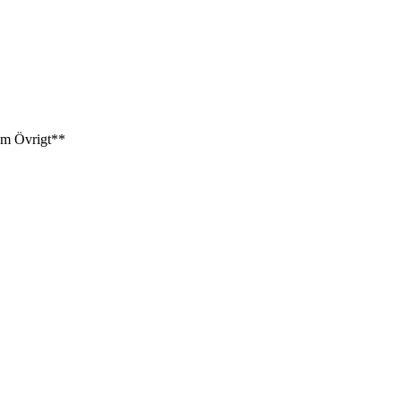
am
Övrigt**