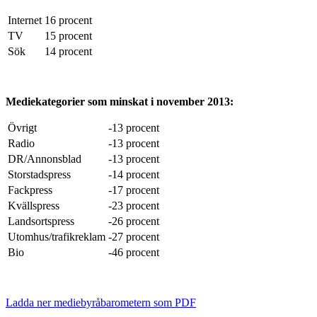
Internet
16 procent
TV
15 procent
Sök
14 procent
Mediekategorier som minskat i november 2013:
Övrigt
-13 procent
Radio
-13 procent
DR/Annonsblad
-13 procent
Storstadspress
-14 procent
Fackpress
-17 procent
Kvällspress
-23 procent
Landsortspress
-26 procent
Utomhus/trafikreklam
-27 procent
Bio
-46 procent
Ladda ner mediebyråbarometern som PDF