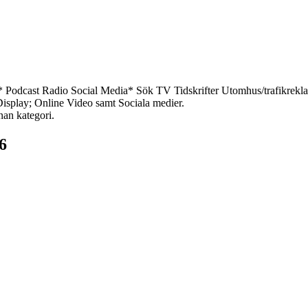
*
Podcast
Radio
Social Media*
Sök
TV
Tidskrifter
Utomhus/trafikrekl
 Display; Online Video samt Sociala medier.
nan kategori.
6