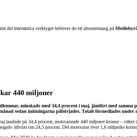
06 samt det interaktiva verktyget behöver du ett abonnemang på
Mediebyr
ckar 440 miljoner
dlemmar, minskade med 34,4 procent i maj, jämfört med samma pe
maj-månad sedan mätningarna påbörjades. Totalt förmedlades under 
 maj landade på 34,4 procent, motsvarande 440 miljoner kronor – vilke
 negativ tillväxt om 24,5 procent. Det motsvarar över 1,6 miljarder krono