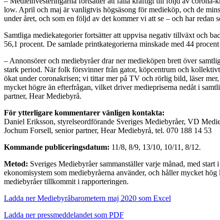
– Medieinvesteringarna fortsätter att falla kraftigt till följd av coro
low. April och maj är vanligtvis högsäsong för medieköp, och de minsk
under året, och som en följd av det kommer vi att se – och har redan 
Samtliga mediekategorier fortsätter att uppvisa negativ tillväxt och 
56,1 procent. De samlade printkategorierna minskade med 44 procent oc
– Annonsörer och mediebyråer drar ner medieköpen brett över samtlig
stark period. När folk försvinner från gator, köpcentrum och kollektiv
ökat under coronakrisen; vi tittar mer på TV och rörlig bild, läser me
mycket högre än efterfrågan, vilket driver mediepriserna nedåt i sam
partner, Hear Mediebyrå.
För ytterligare kommentarer vänligen kontakta:
Daniel Eriksson, styrelseordförande Sveriges Mediebyråer, VD Medi
Jochum Forsell, senior partner, Hear Mediebyrå, tel. 070 188 14 53
Kommande publiceringsdatum:
11/8, 8/9, 13/10, 10/11, 8/12.
Metod:
Sveriges Mediebyråer sammanställer varje månad, med start i a
ekonomisystem som mediebyråerna använder, och håller mycket hög kva
mediebyråer tillkommit i rapporteringen.
Ladda ner Mediebyråbarometern maj 2020 som Excel
Ladda ner pressmeddelandet som PDF