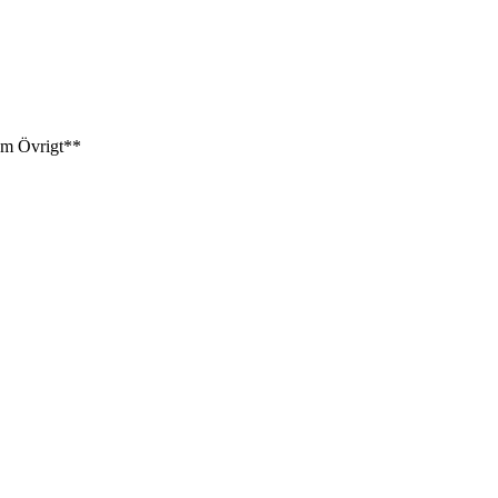
am
Övrigt**