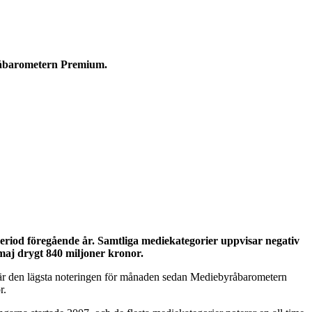
åbarometern Premium.
riod föregående år. Samtliga mediekategorier uppvisar negativ
maj drygt 840 miljoner kronor.
t är den lägsta noteringen för månaden sedan Mediebyråbarometern
r.