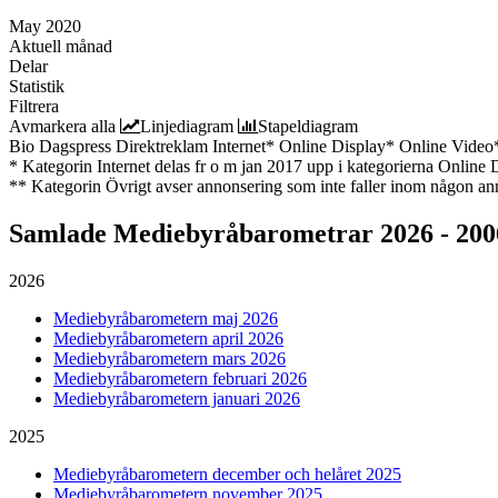
May 2020
Aktuell månad
Delar
Statistik
Filtrera
Avmarkera alla
Linjediagram
Stapeldiagram
Bio
Dagspress
Direktreklam
Internet*
Online Display*
Online Video
* Kategorin Internet delas fr o m jan 2017 upp i kategorierna Online
** Kategorin Övrigt avser annonsering som inte faller inom någon an
Samlade
Mediebyråbarometrar 2026 - 200
2026
Mediebyråbarometern maj 2026
Mediebyråbarometern april 2026
Mediebyråbarometern mars 2026
Mediebyråbarometern februari 2026
Mediebyråbarometern januari 2026
2025
Mediebyråbarometern december och helåret 2025
Mediebyråbarometern november 2025