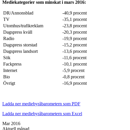
Mediekategorier som minskat i mars 2016:
DR/Annonsblad
-40,9 procent
TV
-35,1 procent
Utomhus/trafikreklam
-23,8 procent
Dagspress kväll
-20,3 procent
Radio
-19,9 procent
Dagspress storstad
-15,2 procent
Dagspress landsort
-13,6 procent
Sök
-11,6 procent
Fackpress
-10,1 procent
Internet
-5,9 procent
Bio
-0,8 procent
Övrigt
-16,9 procent
Ladda ner mediebyråbarometern som PDF
Ladda ner mediebyråbarometern som Excel
Mar 2016
Aktuell månad