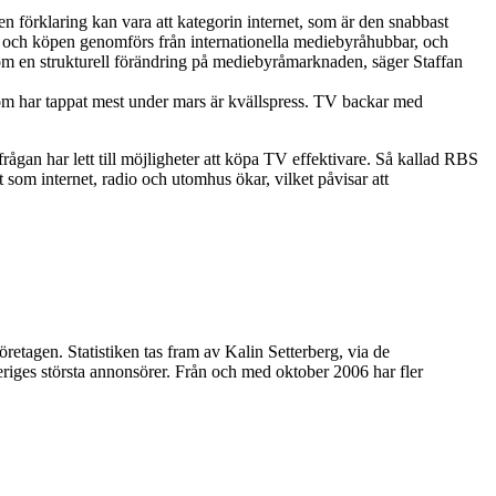
en förklaring kan vara att kategorin internet, som är den snabbast
t och köpen genomförs från internationella mediebyråhubbar, och
 om en strukturell förändring på mediebyråmarknaden, säger Staffan
om har tappat mest under mars är kvällspress. TV backar med
rågan har lett till möjligheter att köpa TV effektivare. Så kallad RBS
igt som internet, radio och utomhus ökar, vilket påvisar att
tagen. Statistiken tas fram av Kalin Setterberg, via de
iges största annonsörer. Från och med oktober 2006 har fler