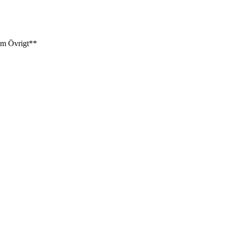
am
Övrigt**