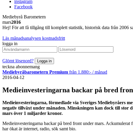
instagram
Facebook
Mediebyrå Barometern
mars
2016
Hej! För att få tillgång till komplett statistik, historisk data från 20
Läs månadsanalysen kostnadsfritt
logga in
Glömt lösenord?
teckna abonnemang
Mediebyråbarometern Premium
från 1.880:- / månad
2016-04-12
Medieinvesteringarna backar på bred fron
Medieinvesteringarna, förmedlade via Sveriges Mediebyråers m
negativ tillväxt under månaden. Minskningen kan dock till stor 
mars över 1 miljarder kronor.
Medieinvesteringarna backar på bred front under mars. Ackumulerat för 
har ökat är internet, radio, sök samt bio.