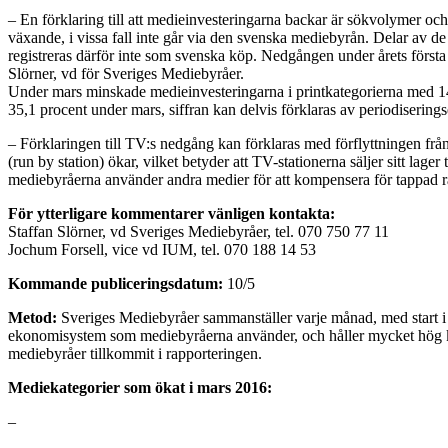
– En förklaring till att medieinvesteringarna backar är sökvolymer och
växande, i vissa fall inte går via den svenska mediebyrån. Delar av 
registreras därför inte som svenska köp. Nedgången under årets första
Slörner, vd för Sveriges Mediebyråer.
Under mars minskade medieinvesteringarna i printkategorierna med 14
35,1 procent under mars, siffran kan delvis förklaras av periodiserings
– Förklaringen till TV:s nedgång kan förklaras med förflyttningen från
(run by station) ökar, vilket betyder att TV-stationerna säljer sitt lager
mediebyråerna använder andra medier för att kompensera för tappad r
För ytterligare kommentarer vänligen kontakta:
Staffan Slörner, vd Sveriges Mediebyråer, tel. 070 750 77 11
Jochum Forsell, vice vd IUM, tel. 070 188 14 53
Kommande publiceringsdatum:
10/5
Metod:
Sveriges Mediebyråer sammanställer varje månad, med start i a
ekonomisystem som mediebyråerna använder, och håller mycket hög kva
mediebyråer tillkommit i rapporteringen.
Mediekategorier som ökat i mars 2016:
–