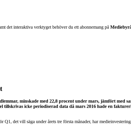
06 samt det interaktiva verktyget behöver du ett abonnemang på
Mediebyr
t
edlemmar, minskade med 22,8 procent under mars, jämfört med sa
del tillskrivas icke periodiserad data då mars 2016 hade en faktu
Q1, det vill säga under årets tre första månader, har medieinvesteringa