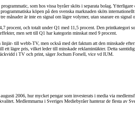
 programmatic, som hos vissa byråer sköts i separata bolag. Ytterligare 
de programmatiska köpen på den svenska marknaden sköts internationell
 tre månader är inte en signal om lägre volymer, utan snarare en signal
,7 procent, och totalt under Q1 med 11,5 procent. Den printkategori s
effekter, men sett till Q1 har kategorin minskat med 9 procent.
 linjär- till webb-TV, men också med det faktum att den minskade efterf
 till ett lägre pris, vilket leder till minskade reklamintäkter. Detta samtid
äckvidd i TV och print, säger Jochum Forsell, vice vd IUM.
ugusti 2006, hur mycket pengar som investerats i media via medlemsföre
litet. Medlemmarna i Sveriges Mediebyråer hanterar de flesta av Sver