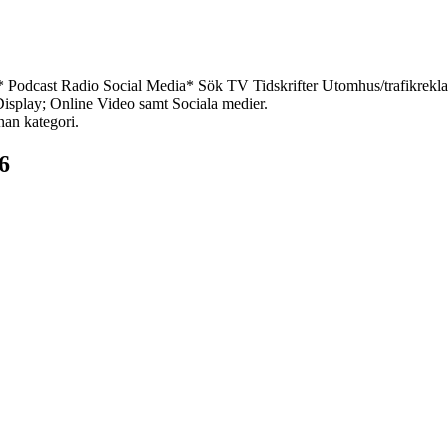
*
Podcast
Radio
Social Media*
Sök
TV
Tidskrifter
Utomhus/trafikrekl
 Display; Online Video samt Sociala medier.
nan kategori.
6