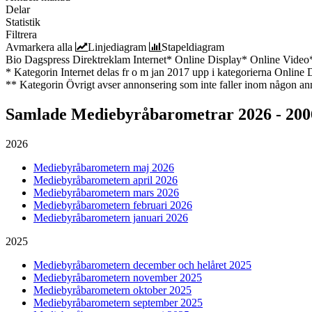
Delar
Statistik
Filtrera
Avmarkera alla
Linjediagram
Stapeldiagram
Bio
Dagspress
Direktreklam
Internet*
Online Display*
Online Video
* Kategorin Internet delas fr o m jan 2017 upp i kategorierna Online
** Kategorin Övrigt avser annonsering som inte faller inom någon an
Samlade
Mediebyråbarometrar 2026 - 200
2026
Mediebyråbarometern maj 2026
Mediebyråbarometern april 2026
Mediebyråbarometern mars 2026
Mediebyråbarometern februari 2026
Mediebyråbarometern januari 2026
2025
Mediebyråbarometern december och helåret 2025
Mediebyråbarometern november 2025
Mediebyråbarometern oktober 2025
Mediebyråbarometern september 2025