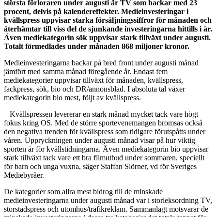
största förloraren under augusti är TV som backar med 23
procent, delvis på kalendereffekter. Medieinvesteringar i
kvällspress uppvisar starka försäljningssiffror för månaden och
återhämtar till viss del de sjunkande investeringarna hittills i år.
Även mediekategorin sök uppvisar stark tillväxt under augusti.
Totalt förmedlades under månaden 868 miljoner kronor.
Medieinvesteringarna backar på bred front under augusti månad
jämfört med samma månad föregående år. Endast fem
mediekategorier uppvisar tillväxt för månaden, kvällspress,
fackpress, sök, bio och DR/annonsblad. I absoluta tal växer
mediekategorin bio mest, följt av kvällspress.
– Kvällspressen levererar en stark månad mycket tack vare högt
fokus kring OS. Med de större sportevenemangen bromsas också
den negativa trenden för kvällspress som tidigare förutspåtts under
våren. Uppryckningen under augusti månad visar på hur viktig
sporten är för kvällstidningarna. Även mediekategorin bio uppvisar
stark tillväxt tack vare ett bra filmutbud under sommaren, speciellt
för barn och unga vuxna, säger Staffan Slörner, vd för Sveriges
Mediebyråer.
De kategorier som allra mest bidrog till de minskade
medieinvesteringarna under augusti månad var i storleksordning TV,
storstadspress och utomhus/trafikreklam. Sammanlagt motsvarar de