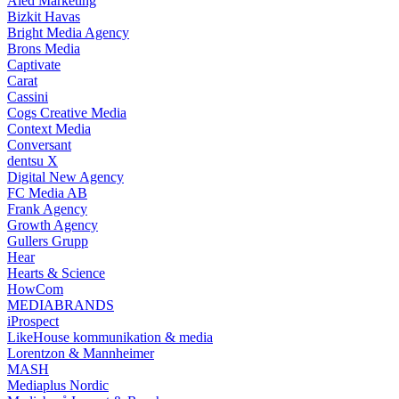
Aied Marketing
Bizkit Havas
Bright Media Agency
Brons Media
Captivate
Carat
Cassini
Cogs Creative Media
Context Media
Conversant
dentsu X
Digital New Agency
FC Media AB
Frank Agency
Growth Agency
Gullers Grupp
Hear
Hearts & Science
HowCom
MEDIABRANDS
iProspect
LikeHouse kommunikation & media
Lorentzon & Mannheimer
MASH
Mediaplus Nordic