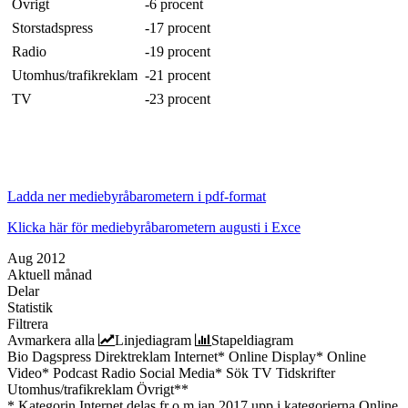
Övrigt
-6 procent
Storstadspress
-17 procent
Radio
-19 procent
Utomhus/trafikreklam
-21 procent
TV
-23 procent
Ladda ner mediebyråbarometern i pdf-format
Klicka här för mediebyråbarometern augusti i Exce
Aug 2012
Aktuell månad
Delar
Statistik
Filtrera
Avmarkera alla
Linjediagram
Stapeldiagram
Bio
Dagspress
Direktreklam
Internet*
Online Display*
Online
Video*
Podcast
Radio
Social Media*
Sök
TV
Tidskrifter
Utomhus/trafikreklam
Övrigt**
* Kategorin Internet delas fr o m jan 2017 upp i kategorierna Online