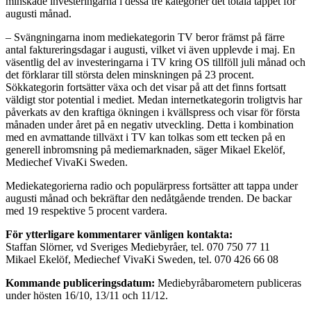
minskade investeringarna i dessa tre kategorier det totala tappet för
augusti månad.
– Svängningarna inom mediekategorin TV beror främst på färre
antal faktureringsdagar i augusti, vilket vi även upplevde i maj. En
väsentlig del av investeringarna i TV kring OS tillföll juli månad och
det förklarar till största delen minskningen på 23 procent.
Sökkategorin fortsätter växa och det visar på att det finns fortsatt
väldigt stor potential i mediet. Medan internetkategorin troligtvis har
påverkats av den kraftiga ökningen i kvällspress och visar för första
månaden under året på en negativ utveckling. Detta i kombination
med en avmattande tillväxt i TV kan tolkas som ett tecken på en
generell inbromsning på mediemarknaden, säger Mikael Ekelöf,
Mediechef VivaKi Sweden.
Mediekategorierna radio och populärpress fortsätter att tappa under
augusti månad och bekräftar den nedåtgående trenden. De backar
med 19 respektive 5 procent vardera.
För ytterligare kommentarer vänligen kontakta:
Staffan Slörner, vd Sveriges Mediebyråer, tel. 070 750 77 11
Mikael Ekelöf, Mediechef VivaKi Sweden, tel. 070 426 66 08
Kommande publiceringsdatum:
Mediebyråbarometern publiceras
under hösten 16/10, 13/11 och 11/12.