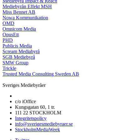
Mediebyrå Impact & Reach
Mediebyrån Effekt MSH
Miss Bennet AB
Nowa Kommunikation
OMD
Omnicom Media
OpusEtt
PHD
Publicis Media
Scream Mediabyrå
SGB Mediebyrå
SMW Group
Trickle
Trusted Media Consulting Sweden AB
Sveriges Mediebyråer
c/o iOffice
Kungsgatan 60, 1 tr.
111 22 STOCKHOLM
Integritetspolicy
info@sverigesmediebyraer.se
StockholmMediaWeek