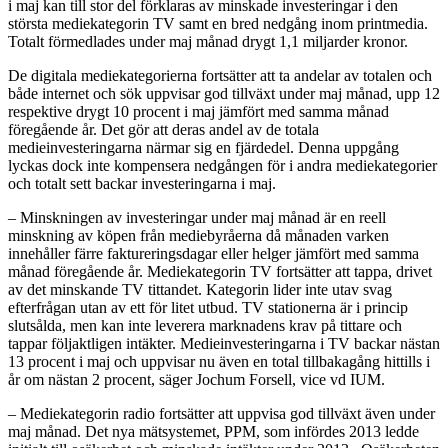
i maj kan till stor del förklaras av minskade investeringar i den
största mediekategorin TV samt en bred nedgång inom printmedia.
Totalt förmedlades under maj månad drygt 1,1 miljarder kronor.
De digitala mediekategorierna fortsätter att ta andelar av totalen och
både internet och sök uppvisar god tillväxt under maj månad, upp 12
respektive drygt 10 procent i maj jämfört med samma månad
föregående år. Det gör att deras andel av de totala
medieinvesteringarna närmar sig en fjärdedel. Denna uppgång
lyckas dock inte kompensera nedgången för i andra mediekategorier
och totalt sett backar investeringarna i maj.
– Minskningen av investeringar under maj månad är en reell
minskning av köpen från mediebyråerna då månaden varken
innehåller färre faktureringsdagar eller helger jämfört med samma
månad föregående år. Mediekategorin TV fortsätter att tappa, drivet
av det minskande TV tittandet. Kategorin lider inte utav svag
efterfrågan utan av ett för litet utbud. TV stationerna är i princip
slutsålda, men kan inte leverera marknadens krav på tittare och
tappar följaktligen intäkter. Medieinvesteringarna i TV backar nästan
13 procent i maj och uppvisar nu även en total tillbakagång hittills i
år om nästan 2 procent, säger Jochum Forsell, vice vd IUM.
– Mediekategorin radio fortsätter att uppvisa god tillväxt även under
maj månad. Det nya mätsystemet, PPM, som infördes 2013 ledde