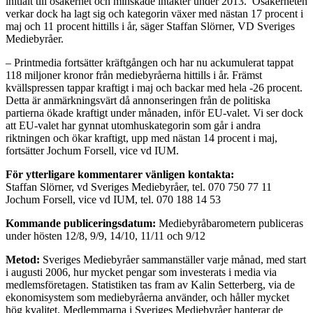
initialt till osäkerhet och minskade intäkter under 2013. Osäkerheten
verkar dock ha lagt sig och kategorin växer med nästan 17 procent i
maj och 11 procent hittills i år, säger Staffan Slörner, VD Sveriges
Mediebyråer.
– Printmedia fortsätter kräftgången och har nu ackumulerat tappat
118 miljoner kronor från mediebyråerna hittills i år. Främst
kvällspressen tappar kraftigt i maj och backar med hela -26 procent.
Detta är anmärkningsvärt då annonseringen från de politiska
partierna ökade kraftigt under månaden, inför EU-valet. Vi ser dock
att EU-valet har gynnat utomhuskategorin som går i andra
riktningen och ökar kraftigt, upp med nästan 14 procent i maj,
fortsätter Jochum Forsell, vice vd IUM.
För ytterligare kommentarer vänligen kontakta:
Staffan Slörner, vd Sveriges Mediebyråer, tel. 070 750 77 11
Jochum Forsell, vice vd IUM, tel. 070 188 14 53
Kommande publiceringsdatum:
Mediebyråbarometern publiceras
under hösten 12/8, 9/9, 14/10, 11/11 och 9/12
Metod:
Sveriges Mediebyråer sammanställer varje månad, med start
i augusti 2006, hur mycket pengar som investerats i media via
medlemsföretagen. Statistiken tas fram av Kalin Setterberg, via de
ekonomisystem som mediebyråerna använder, och håller mycket
hög kvalitet. Medlemmarna i Sveriges Mediebyråer hanterar de