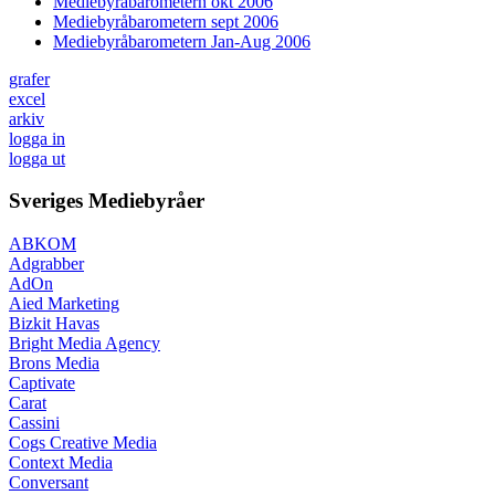
Mediebyråbarometern okt 2006
Mediebyråbarometern sept 2006
Mediebyråbarometern Jan-Aug 2006
grafer
excel
arkiv
logga in
logga ut
Sveriges Mediebyråer
ABKOM
Adgrabber
AdOn
Aied Marketing
Bizkit Havas
Bright Media Agency
Brons Media
Captivate
Carat
Cassini
Cogs Creative Media
Context Media
Conversant