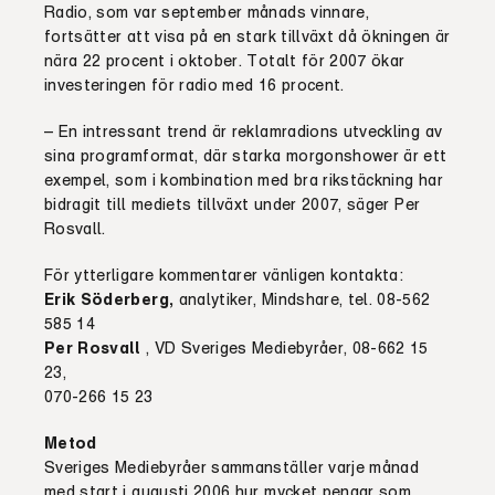
Radio, som var september månads vinnare,
fortsätter att visa på en stark tillväxt då ökningen är
nära 22 procent i oktober. Totalt för 2007 ökar
investeringen för radio med 16 procent.
– En intressant trend är reklamradions utveckling av
sina programformat, där starka morgonshower är ett
exempel, som i kombination med bra rikstäckning har
bidragit till mediets tillväxt under 2007, säger Per
Rosvall.
För ytterligare kommentarer vänligen kontakta:
Erik Söderberg,
analytiker, Mindshare, tel. 08-562
585 14
Per Rosvall
, VD Sveriges Mediebyråer, 08-662 15
23,
070-266 15 23
Metod
Sveriges Mediebyråer sammanställer varje månad
med start i augusti 2006 hur mycket pengar som