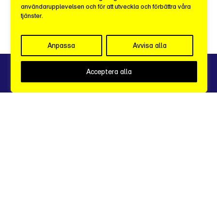
användarupplevelsen och för att utveckla och förbättra våra
tjänster.
c/o iOffice
Kungsgatan 60, 1 tr.
111 22 STOCKHOLM
Anpassa
Avvisa alla
Integritetspolicy
Acceptera alla
info@sverigesmediebyraer.se
grafer
excel
arkiv
logga in
StockholmMediaWeek
Made with
by
Wonderfour
- en underbar digitalbyrå i Stockholm